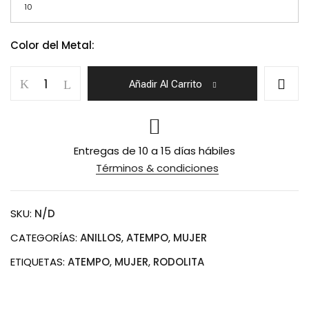
10
Color del Metal:
Anillo
Añadir Al Carrito
Resplandor
Delicado
Rodolita
cantidad
Entregas de 10 a 15 días hábiles
Términos & condiciones
SKU:
N/D
CATEGORÍAS:
ANILLOS
,
ATEMPO
,
MUJER
ETIQUETAS:
ATEMPO
,
MUJER
,
RODOLITA