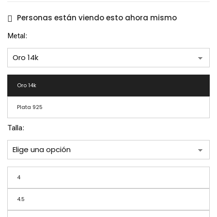
$3,050.00
through
$14,980.00
Personas están viendo esto ahora mismo
Metal
Oro 14k
Plata 925
Talla
Guardar mi nombre, correo
4
electrónico y sitio web en este
navegador para la próxima vez que
4.5
haga un comentario.