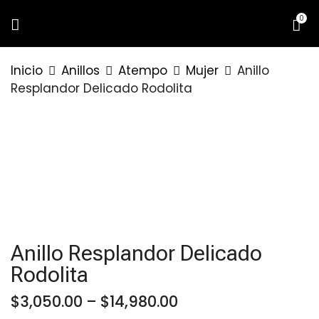
0
BE THE FIRST TO REVIEW “ANILLO
Inicio
Anillos
Atempo
Mujer
Anillo
RESPLANDOR DELICADO
Resplandor Delicado Rodolita
RODOLITA”
Tu dirección de correo electrónico no
será publicada.
Los campos
obligatorios están marcados con
*
Your rating
Anillo Resplandor Delicado
Rodolita
Price
$
3,050.00
–
$
14,980.00
range: