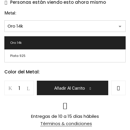
$18,710.00
Personas están viendo esto ahora mismo
Metal
Oro 14k
Plata 925
Color del Metal:
Collar
Añadir Al Carrito
Destello
Guardar mi nombre, correo
de
electrónico y sitio web en este
Ópalo
navegador para la próxima vez que
haga un comentario.
cantidad
Entregas de 10 a 15 días hábiles
Términos & condiciones