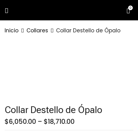
0
BE THE FIRST TO REVIEW “COLLAR
Inicio
Collares
Collar Destello de Ópalo
DESTELLO DE ÓPALO”
Tu dirección de correo electrónico no
será publicada.
Los campos
obligatorios están marcados con
*
Your rating
Collar Destello de Ópalo
Price
$
6,050.00
–
$
18,710.00
range:
$6,050.00
through