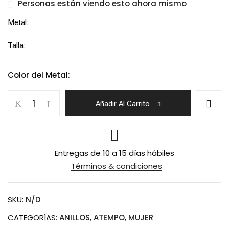
$15,840.00
Personas están viendo esto ahora mismo
Metal
Talla
Color del Metal:
Anillo
Añadir Al Carrito
Solitario
Turmalina
Verde
cantidad
Entregas de 10 a 15 días hábiles
Guardar mi nombre, correo
Términos & condiciones
electrónico y sitio web en este
navegador para la próxima vez que
haga un comentario.
SKU:
N/D
CATEGORÍAS:
ANILLOS
,
ATEMPO
,
MUJER