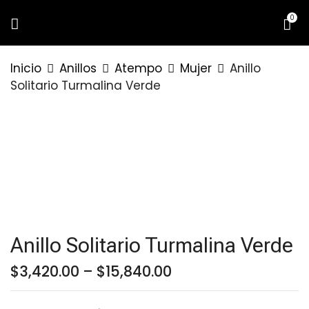
0
BE THE FIRST TO REVIEW “ANILLO
Inicio
Anillos
Atempo
Mujer
Anillo
SOLITARIO TURMALINA VERDE”
Solitario Turmalina Verde
Tu dirección de correo electrónico no
será publicada.
Los campos
obligatorios están marcados con
*
Your rating
Anillo Solitario Turmalina Verde
Price
$
3,420.00
–
$
15,840.00
range:
$3,420.00
through