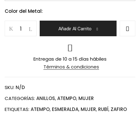
Color del Metal:
Anillo
Añadir Al Carrito
Trío
de
Color
cantidad
Entregas de 10 a 15 días hábiles
Términos & condiciones
SKU:
N/D
CATEGORÍAS:
ANILLOS
,
ATEMPO
,
MUJER
ETIQUETAS:
ATEMPO
,
ESMERALDA
,
MUJER
,
RUBÍ
,
ZAFIRO