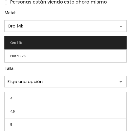
$16,700.00
Personas están viendo esto ahora mismo
Metal
Oro 14k
Plata 925
Talla
Guardar mi nombre, correo
4
electrónico y sitio web en este
navegador para la próxima vez que
4.5
haga un comentario.
5