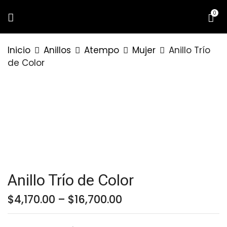
0
BE THE FIRST TO REVIEW “ANILLO
Inicio
Anillos
Atempo
Mujer
Anillo Trío
TRÍO DE COLOR”
de Color
Tu dirección de correo electrónico no
será publicada.
Los campos
obligatorios están marcados con
*
Your rating
Anillo Trío de Color
Price
$
4,170.00
–
$
16,700.00
range:
$4,170.00
through