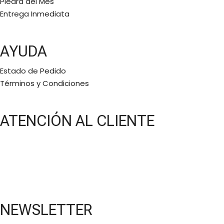
Piedra del Mes
Entrega Inmediata
AYUDA
Estado de Pedido
Términos y Condiciones
ATENCIÓN AL CLIENTE
Lunes a Viernes:
11 a.m a 6 p.m
Bajo cita
(5581577768)
NEWSLETTER