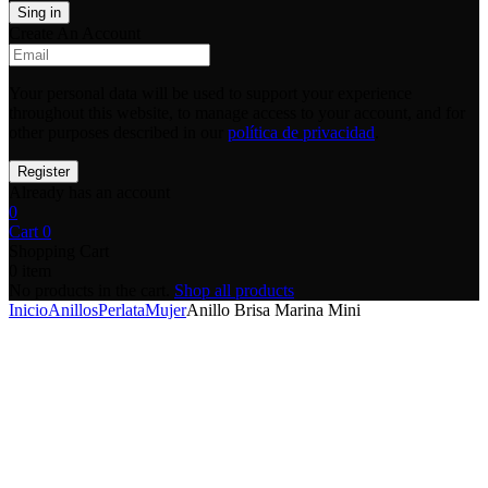
Create An Account
Your personal data will be used to support your experience
throughout this website, to manage access to your account, and for
other purposes described in our
política de privacidad
.
Already has an account
0
Cart
0
Shopping Cart
0 item
No products in the cart.
Shop all products
Inicio
Anillos
Perlata
Mujer
Anillo Brisa Marina Mini